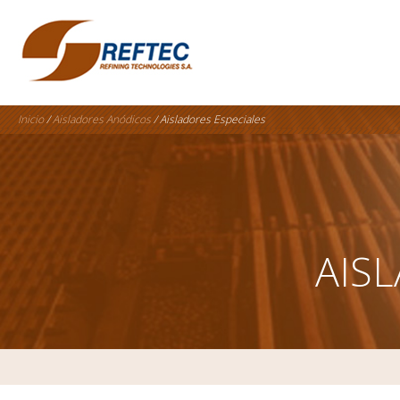
Inicio
/
Aisladores Anódicos
/ Aisladores Especiales
AIS