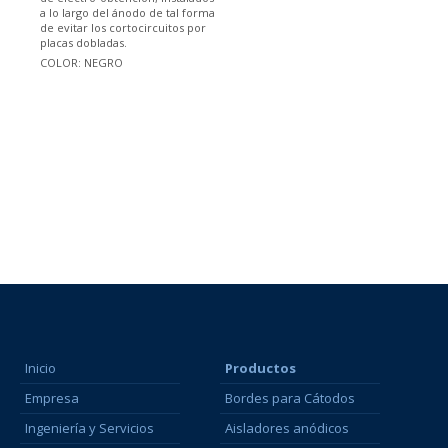
a lo largo del ánodo de tal forma
de evitar los cortocircuitos por
placas dobladas.
COLOR: NEGRO
Inicio
Productos
Empresa
Bordes para Cátodos
Ingeniería y Servicios
Aisladores anódicos